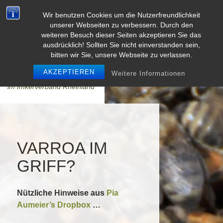
Zum Inhalt springen
Suchen
Wir benutzen Cookies um die Nutzerfreundlichkeit
ZUM INHALT SPRINGEN
unserer Webseiten zu verbessern. Durch den
weiteren Besuch dieser Seiten akzeptieren Sie das
ausdrücklich! Sollten Sie nicht einverstanden sein,
KREIS-
bitten wir Sie, unsere Webseite zu verlassen.
IMKERVERBAND
BITBURG
AKZEPTIEREN
Weitere Informationen
im Imkerverband Rheinland
VARROA IM
GRIFF?
Nützliche Hinweise aus
Pia
Aumeier’s Dropbox
…